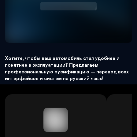
Хотите, чтобы ваш автомобиль стал удобнее и 
понятнее в эксплуатации? Предлагаем 
профессиональную русификацию — перевод всех 
Русификация автомобиля: сделайте 
интерфейсов и систем на русский язык!
свой авто по‑настоящему «своим»!
Задать вопрос