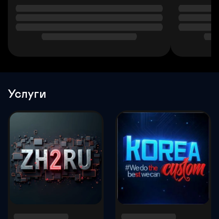
Услуги
Р
П